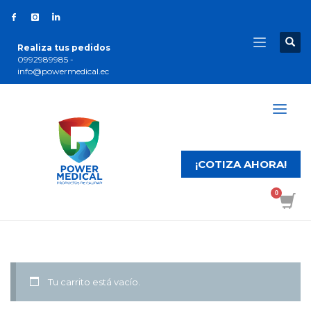
Realiza tus pedidos
0992989985 -
info@powermedical.ec
¡COTIZA AHORA!
Tu carrito está vacío.